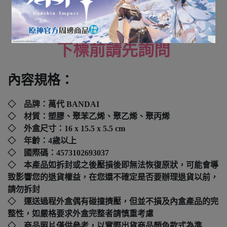
全新未拆封
下標前請先詢問
內容規格：
◇ 品牌：
萬代 BANDAI
◇ 材質：塑膠、聚苯乙烯、聚乙烯、聚丙烯
◇ 外盒尺寸：
16 x 15.5 x 5.5 cm
◇ 年齡：4歲以上
◇ 國際碼：
4573102693037
◇ 本產品如拆封或之後壓損後即無法恢復原狀，可能會導
致影響您的退貨權益，在您還不確定是否要辦理退貨以前，
請勿拆封
◇ 運送過程外盒偶有碰撞擠壓，但並不損及內盒產品的完
整性，如嚴格要求外盒完整者請慎重考慮
◇ 商品照片僅供參考，以實際出貨商品顏色款式為準