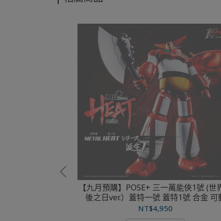
【九月預購】POSE+ 三一萬能俠1號 (世
後之日ver.）蓋特一號 蓋特1號 合金 可
inous Box 千
NT$4,950
獸耳Ver PVC