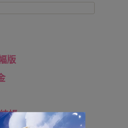
幅版
金
併結帳