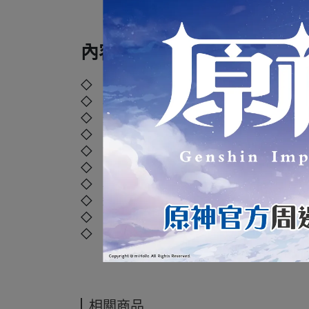
內容規格：
◇ 品牌：萬代 BANDAI
◇ 材質：塑膠、聚苯乙烯、聚乙烯、聚丙烯
◇ 外盒尺寸：.
cm
◇ 年齡：4歲以上
◇ 貨號：
B5068852
◇ 國際碼：
4573102688521
◇ 本產品如拆封或之後壓損後即無法恢復原
◇ 運送過程外盒偶有碰撞擠壓，但並不損及
◇ 商品照片僅供參考，以實際出貨商品顏色
◇ 商品經拆封後，如有任何商品問題，可直接撥打本店客
相關商品