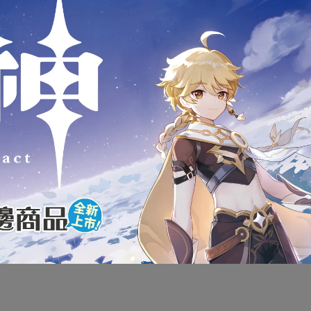
如到貨量不足 依下單順序發貨
狀，可能會導致影響您的退貨權益，在您還不確定是否要辦理退
內盒產品的完整性，如嚴格要求外盒完整者請慎重考慮
款式為準
服0908-313-155或(02)2946-1234，將有專人為您服務