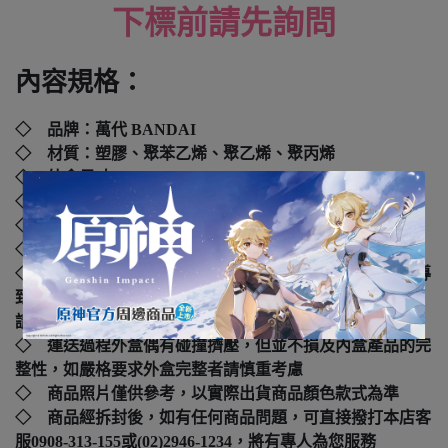
下標前請先詢問
內容規格：
◇ 品牌：萬代 BANDAI
◇ 材質：塑膠、聚苯乙烯、聚乙烯、聚丙烯
◇ 外盒尺寸：
31 x 19 x 7 cm
◇ 年齡：4歲以上
◇ 貨號：
B5068849
◇ 國際碼：
4573102688491
◇ 本產品如拆封或之後壓損後即無法恢復原狀，可能會導
致影響您的退貨權益，在您還不確定是否要辦理退貨以前，
請勿拆封
◇ 運送過程外盒偶有碰撞擠壓，但並不損及內盒產品的完
整性，如嚴格要求外盒完整者請慎重考慮
◇ 商品照片僅供參考，以實際出貨商品顏色款式為準
◇ 商品經拆封後，如有任何商品問題，可直接撥打本店客
服0908-313-155或(02)2946-1234，將有專人為您服務