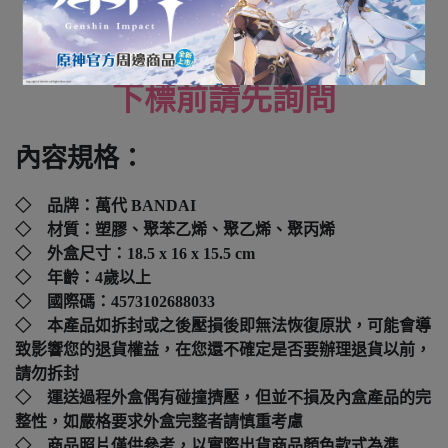
全新未拆封
下標前請先詢問
內容規格：
◇ 品牌：
萬代 BANDAI
◇ 材質：塑膠、聚苯乙烯、聚乙烯、聚丙烯
◇ 外盒尺寸：
18.5 x 16 x 15.5 cm
◇ 年齡：4歲以上
◇ 國際碼：
4573102688033
◇ 本產品如拆封或之後壓損後即無法恢復原狀，可能會導
致影響您的退貨權益，在您還不確定是否要辦理退貨以前，
請勿拆封
◇ 運送過程外盒偶有碰撞擠壓，但並不損及內盒產品的完
整性，如嚴格要求外盒完整者請慎重考慮
◇ 商品照片僅供參考，以實際出貨商品顏色款式為準