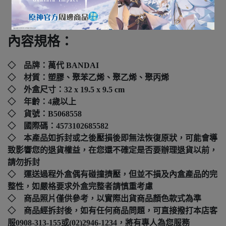
下標前請先詢問
內容規格：
◇ 品牌：萬代 BANDAI
◇ 材質：塑膠、聚苯乙烯、聚乙烯、聚丙烯
◇ 外盒尺寸：
32 x 19.5 x 9.5 cm
◇ 年齡：4歲以上
◇ 貨號：B
5068558
◇ 國際碼：
4573102685582
◇ 本產品如拆封或之後壓損後即無法恢復原狀，可能會導
致影響您的退貨權益，在您還不確定是否要辦理退貨以前，
請勿拆封
◇ 運送過程外盒偶有碰撞擠壓，但並不損及內盒產品的完
整性，如嚴格要求外盒完整者請慎重考慮
◇ 商品照片僅供參考，以實際出貨商品顏色款式為準
◇ 商品經拆封後，如有任何商品問題，可直接撥打本店客
服0908-313-155或(02)2946-1234，將有專人為您服務