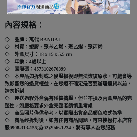
下標前請先詢問
內容規格：
◇ 品牌：
萬代 BANDAI
◇ 材質：塑膠、聚苯乙烯、聚乙烯、聚丙烯
◇ 外盒尺寸：
18 x 15 x 5.5 cm
◇ 年齡：4歲以上
◇ 國際碼：
4573102676399
◇ 本產品如拆封或之後壓損後即無法恢復原狀，可能會導
致影響您的退貨權益，在您還不確定是否要辦理退貨以前，
請勿拆封
◇ 運送過程外盒偶有碰撞擠壓，但並不損及內盒產品的完
整性，如嚴格要求外盒完整者請慎重考慮
◇ 商品照片僅供參考，以實際出貨商品顏色款式為準
◇ 商品經拆封後，如有任何商品問題，可直接撥打本店客
服0908-313-155或(02)2946-1234，將有專人為您服務