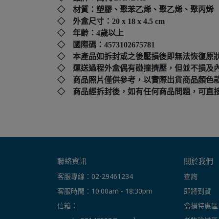
◇ 材質：塑膠、聚苯乙烯、聚乙烯、聚丙烯
◇ 外盒尺寸：
20 x 18 x 4.5 cm
◇ 年齡：4歲以上
◇ 國際碼：
4573102675781
◇ 本產品如拆封或之後壓損後即無法恢復原
◇ 運送過程外盒偶有碰撞擠壓，但並不損及
◇ 商品照片僅供參考，以實際出貨商品顏色
◇ 商品經拆封後，如有任何商品問題，可直接撥打本店客
聯絡資訊
關於我們
客服專線：02-29461234
查詢
客服時間：10:00am - 18:30pm
即將到貨
信箱： 
盒損特惠區