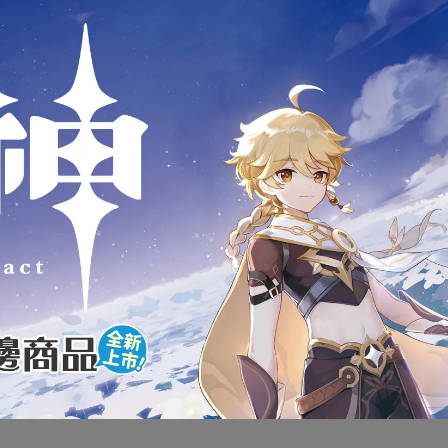
商品介紹
版 萬代 BANDAI SHF S.H.Figua
蜘蛛人：無家日 鋼鐵蜘蛛人 再
全新未拆封
下標前請先詢問