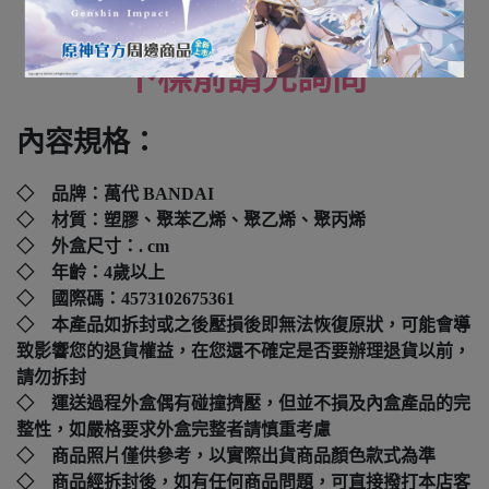
全新未拆封
下標前請先詢問
內容規格：
◇ 品牌：
萬代 BANDAI
◇ 材質：塑膠、聚苯乙烯、聚乙烯、聚丙烯
◇ 外盒尺寸：.
cm
◇ 年齡：4歲以上
◇ 國際碼：
4573102675361
◇ 本產品如拆封或之後壓損後即無法恢復原狀，可能會導
致影響您的退貨權益，在您還不確定是否要辦理退貨以前，
請勿拆封
◇ 運送過程外盒偶有碰撞擠壓，但並不損及內盒產品的完
整性，如嚴格要求外盒完整者請慎重考慮
◇ 商品照片僅供參考，以實際出貨商品顏色款式為準
◇ 商品經拆封後，如有任何商品問題，可直接撥打本店客