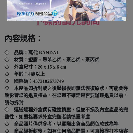
全新未拆封
下標前請先詢問
內容規格：
◇ 品牌：
萬代 BANDAI
◇ 材質：塑膠、聚苯乙烯、聚乙烯、聚丙烯
◇ 外盒尺寸：
20 x 15 x 6 cm
◇ 年齡：4歲以上
◇ 國際碼：
4573102673749
◇ 本產品如拆封或之後壓損後即無法恢復原狀，可能會導
致影響您的退貨權益，在您還不確定是否要辦理退貨以前，
請勿拆封
◇ 運送過程外盒偶有碰撞擠壓，但並不損及內盒產品的完
整性，如嚴格要求外盒完整者請慎重考慮
◇ 商品照片僅供參考，以實際出貨商品顏色款式為準
◇ 商品經拆封後，如有任何商品問題，可直接撥打本店客