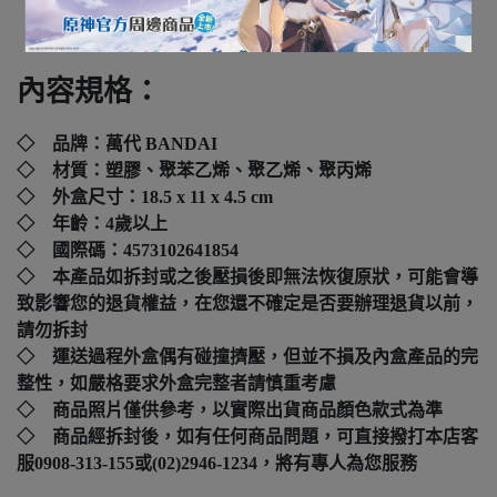
下標前請先詢問
內容規格：
◇ 品牌：萬代 BANDAI
◇ 材質：塑膠、聚苯乙烯、聚乙烯、聚丙烯
◇ 外盒尺寸：18.5 x 11 x 4.5 cm
◇ 年齡：4歲以上
◇ 國際碼：
4573102641854
◇ 本產品如拆封或之後壓損後即無法恢復原狀，可能會導
致影響您的退貨權益，在您還不確定是否要辦理退貨以前，
請勿拆封
◇ 運送過程外盒偶有碰撞擠壓，但並不損及內盒產品的完
整性，如嚴格要求外盒完整者請慎重考慮
◇ 商品照片僅供參考，以實際出貨商品顏色款式為準
◇ 商品經拆封後，如有任何商品問題，可直接撥打本店客
服0908-313-155或(02)2946-1234，將有專人為您服務