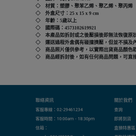
◇ 材質：塑膠、聚苯乙烯、聚乙烯、聚丙烯
◇ 外盒尺寸：
25 x 15 x 9 cm
◇ 年齡：5歲以上
◇ 國際碼：
4573102619921
◇ 本產品如拆封或之後壓損後即無法恢復原
◇ 運送過程外盒偶有碰撞擠壓，但並不損及
◇ 商品照片僅供參考，以實際出貨商品顏色
◇ 商品經拆封後，如有任何商品問題，可直接撥打本店客
聯絡資訊
關於我們
客服專線：02-29461234
查詢
客服時間：10:00am - 18:30pm
即將到貨
信箱： 
盒損特惠區