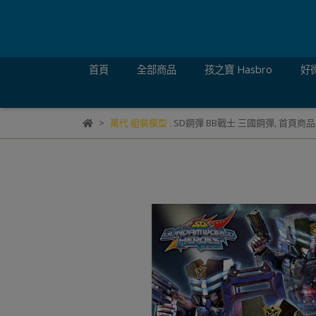
首頁
全部商品
孩之寶 Hasbro
好微
萬代 組裝模型
,
SD鋼彈 BB戰士 三國鋼彈
,
首頁商品