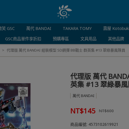
笑 GSC
萬代 BANDAI
TAKARA TOMY
壽屋 Kotobuk
GSC商品單件享折扣
預購專區
文具用品
其他品牌
代理版 萬代 BANDAI 組裝模型 SD鋼彈 BB戰士 群英集 #13 翠綠暴風隊員
代理版 萬代 BAND
英集 #13 翠綠暴
萬代 BANDAI
NT$145
NT$600
商品編號:
4573102619921