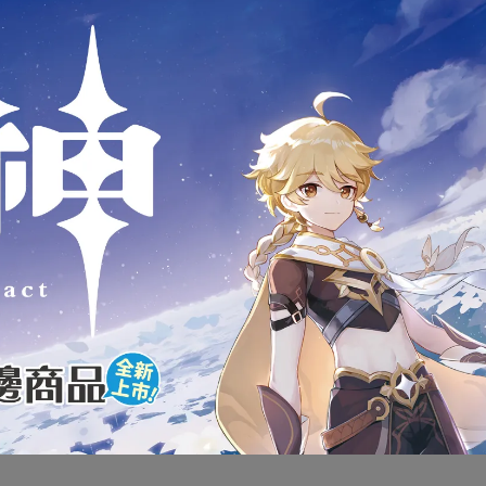
商品介紹
萬代 BANDAI 組裝模型 SD鋼彈
群英集 #13 翠綠暴風隊員
全新未拆封
下標前請先詢問