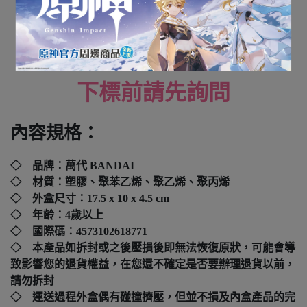
UZUMAKI NARUTO
全新未拆封
下標前請先詢問
內容規格：
◇ 品牌：萬代 BANDAI
◇ 材質：塑膠、聚苯乙烯、聚乙烯、聚丙烯
◇ 外盒尺寸：17.5 x 10 x 4.5 cm
◇ 年齡：4歲以上
◇ 國際碼：
4573102618771
◇ 本產品如拆封或之後壓損後即無法恢復原狀，可能會導
致影響您的退貨權益，在您還不確定是否要辦理退貨以前，
請勿拆封
◇ 運送過程外盒偶有碰撞擠壓，但並不損及內盒產品的完