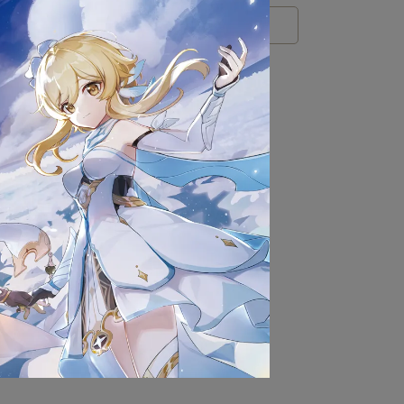
rts
rnes