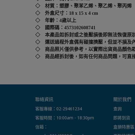
◇ 材質：塑膠、聚苯乙烯、聚乙烯、聚丙烯
◇ 外盒尺寸：
18 x 15 x 4 cm
◇ 年齡：4歲以上
◇ 國際碼：
4573102608741
◇ 本產品如拆封或之後壓損後即無法恢復原
◇ 運送過程外盒偶有碰撞擠壓，但並不損及
◇ 商品照片僅供參考，以實際出貨商品顏色
◇ 商品經拆封後，如有任何商品問題，可直接撥打本店客
聯絡資訊
關於我們
客服專線：02-29461234
查詢
客服時間：10:00am - 18:30pm
即將到貨
信箱： 
盒損特惠區