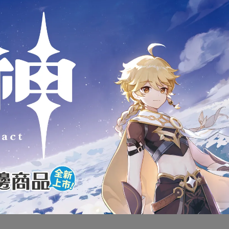
商品介紹
版 萬代 BANDAI SHF S.H.Figua
酷寒戰士 巴奇·巴恩斯 Bucky Ba
全新未拆封
下標前請先詢問