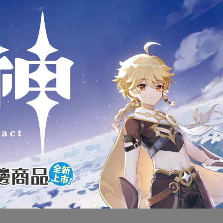
商品介紹
版 萬代 BANDAI SHF S.H.Figua
獵鷹與酷寒戰士 獵鷹 FALCON
全新未拆封
下標前請先詢問