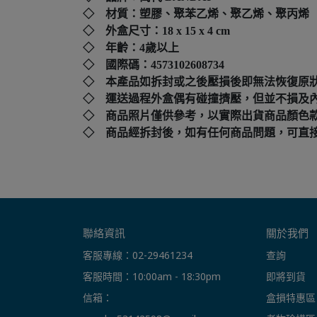
◇ 材質：塑膠、聚苯乙烯、聚乙烯、聚丙烯
◇ 外盒尺寸：
18 x 15 x 4 cm
◇ 年齡：4歲以上
◇ 國際碼：
4573102608734
◇ 本產品如拆封或之後壓損後即無法恢復原
◇ 運送過程外盒偶有碰撞擠壓，但並不損及
◇ 商品照片僅供參考，以實際出貨商品顏色
◇ 商品經拆封後，如有任何商品問題，可直接撥打本店客
聯絡資訊
關於我們
客服專線：02-29461234
查詢
客服時間：10:00am - 18:30pm
即將到貨
信箱： 
盒損特惠區