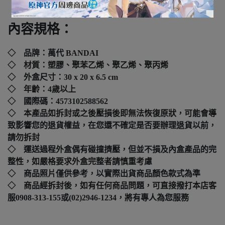
內容規格：
◇ 品牌：萬代 BANDAI
◇ 材質：塑膠、聚苯乙烯、聚乙烯、聚丙烯
◇ 外盒尺寸：30
x 20 x 6.5 cm
◇ 年齡：4歲以上
◇ 國際碼：
4573102588562
◇ 本產品如拆封或之後壓損後即無法恢復原狀，可能會導
致影響您的退貨權益，在您還不確定是否要辦理退貨以前，
請勿拆封
◇ 運送過程外盒偶有碰撞擠壓，但並不損及內盒產品的完
整性，如嚴格要求外盒完整者請慎重考慮
◇ 商品照片僅供參考，以實際出貨商品顏色款式為準
◇ 商品經拆封後，如有任何商品問題，可直接撥打本店客
服0908-313-155或(02)2946-1234，將有專人為您服務