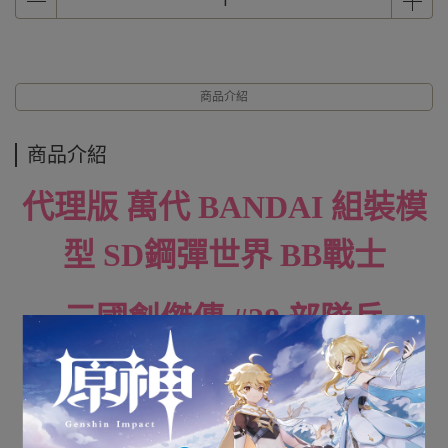
商品介紹
商品介紹
代理版 萬代 BANDAI 組裝模
型 SD鋼彈世界 BB戰士
三國創傑傳 #28 部隊兵
全新未組裝
下標前請先詢問