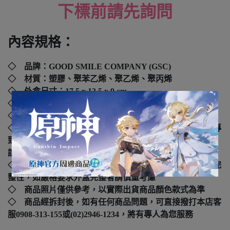
下標前請先詢問
內容規格：
◇ 品牌：
GOOD SMILE COMPANY (GSC)
◇ 材質：塑膠、聚苯乙烯、聚乙烯、聚丙烯
◇ 外盒尺寸：17.5 x 13.5 x 9
cm
◇ 年齡：4歲以上
◇ 國際碼：
4571697183988
◇ 本產品如拆封或之後壓損後即無法恢復原狀，可能會導
致影響您的退貨權益，在您還不確定是否要辦理退貨以前，
請勿拆封
◇ 運送過程外盒偶有碰撞擠壓，但並不損及內盒產品的完
整性，如嚴格要求外盒完整者請慎重考慮
◇ 商品照片僅供參考，以實際出貨商品顏色款式為準
◇ 商品經拆封後，如有任何商品問題，可直接撥打本店客
服0908-313-155或(02)2946-1234，將有專人為您服務