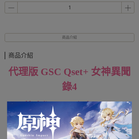
商品介紹
商品介紹
代理版 GSC
Qset+
女神異聞
錄4
黃金版 P4G主角 再販
全新未拆封