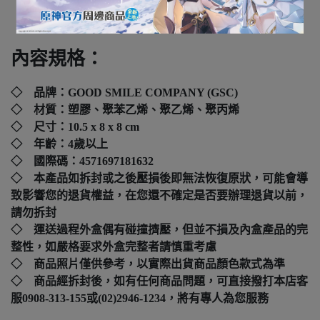
下標前請先詢問
內容規格：
◇ 品牌：GOOD SMILE COMPANY (GSC)
◇ 材質：塑膠、聚苯乙烯、聚乙烯、聚丙烯
◇ 尺寸：
10.5 x 8 x 8 cm
◇ 年齡：4歲以上
◇ 國際碼：
4571697181632
◇ 本產品如拆封或之後壓損後即無法恢復原狀，可能會導
致影響您的退貨權益，在您還不確定是否要辦理退貨以前，
請勿拆封
◇ 運送過程外盒偶有碰撞擠壓，但並不損及內盒產品的完
整性，如嚴格要求外盒完整者請慎重考慮
◇ 商品照片僅供參考，以實際出貨商品顏色款式為準
◇ 商品經拆封後，如有任何商品問題，可直接撥打本店客
服0908-313-155或(02)2946-1234，將有專人為您服務