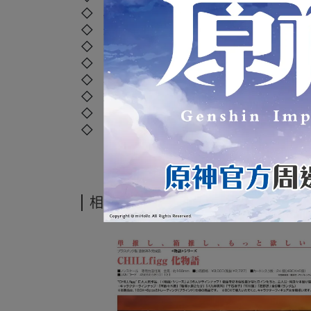
◇ 材質：塑膠、聚苯乙烯、聚乙烯、聚丙烯
◇ 外盒尺寸：
30 x 19 x 7 cm
◇ 年齡：4歲以上
◇ 國際碼：
4571697180772
◇ 本產品如拆封或之後壓損後即無法恢復原
◇ 運送過程外盒偶有碰撞擠壓，但並不損及
◇ 商品照片僅供參考，以實際出貨商品顏色
◇ 商品經拆封後，如有任何商品問題，可直接撥打本店客
相關商品