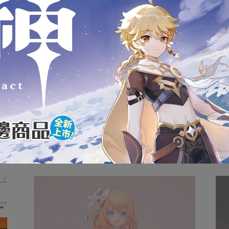
狀，可能會導致影響您的退貨權益，在您還不確定是否要辦理退
內盒產品的完整性，如嚴格要求外盒完整者請慎重考慮
款式為準
服0908-313-155或(02)2946-1234，將有專人為您服務