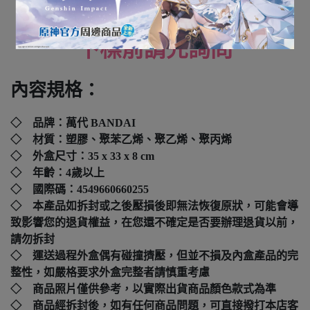
全新未拆封
下標前請先詢問
內容規格：
◇ 品牌：萬代 BANDAI
◇ 材質：塑膠、聚苯乙烯、聚乙烯、聚丙烯
◇ 外盒尺寸：35 x 33 x 8 cm
◇ 年齡：4歲以上
◇ 國際碼：
4549660660255
◇ 本產品如拆封或之後壓損後即無法恢復原狀，可能會導
致影響您的退貨權益，在您還不確定是否要辦理退貨以前，
請勿拆封
◇ 運送過程外盒偶有碰撞擠壓，但並不損及內盒產品的完
整性，如嚴格要求外盒完整者請慎重考慮
◇ 商品照片僅供參考，以實際出貨商品顏色款式為準
◇ 商品經拆封後，如有任何商品問題，可直接撥打本店客