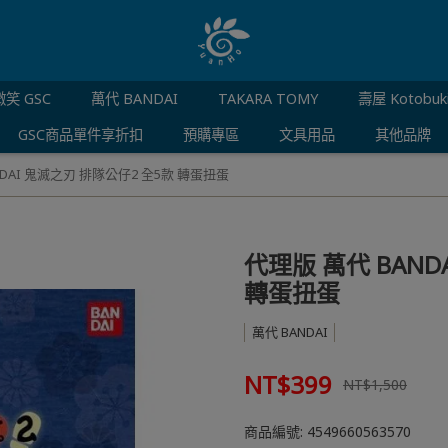
笑 GSC
萬代 BANDAI
TAKARA TOMY
壽屋 Kotobuk
GSC商品單件享折扣
預購專區
文具用品
其他品牌
NDAI 鬼滅之刃 排隊公仔2 全5款 轉蛋扭蛋
代理版 萬代 BAND
轉蛋扭蛋
萬代 BANDAI
NT$399
NT$1,500
商品編號:
4549660563570