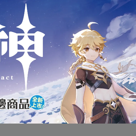
商品介紹
版 萬代 BANDAI 鬼滅之刃 排隊
全5款 轉蛋扭蛋
全新未拆封
下標前請先詢問