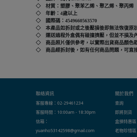
◇ 材質：塑膠、聚苯乙烯、聚乙烯、聚丙烯
◇ 年齡：4歲以上
◇ 國際碼：
4549660563570
◇ 本產品如拆封或之後壓損後即無法恢復原
◇ 運送過程外盒偶有碰撞擠壓，但並不損及
◇ 商品照片僅供參考，以實際出貨商品顏色
◇ 商品經拆封後，如有任何商品問題，可直接撥打本店客
聯絡資訊
關於我們
客服專線：02-29461234
查詢
客服時間：10:00am - 18:30pm
即將到貨
信箱： 
盒損特惠區
yuanho53142598@gmail.com
老物珍惜區