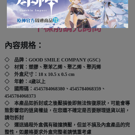
全新未拆封
下標前請先詢問
內容規格：
◇ 品牌：GOOD SMILE COMPANY (GSC)
◇ 材質：塑膠、聚苯乙烯、聚乙烯、聚丙烯
◇ 外盒尺寸：18 x 10.5 x 0.5 cm
◇ 年齡：4歲以上
◇ 國際碼：
4545784068380、4545784068359、
4545784068373
◇ 本產品如拆封或之後壓損後即無法恢復原狀，可能會導
致影響您的退貨權益，在您還不確定是否要辦理退貨以前，
請勿拆封
◇ 運送過程外盒偶有碰撞擠壓，但並不損及內盒產品的完
整性，如嚴格要求外盒完整者請慎重考慮