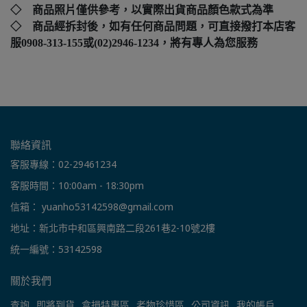
◇ 商品照片僅供參考，以實際出貨商品顏色款式為準
◇ 商品經拆封後，如有任何商品問題，可直接撥打本店客
服0908-313-155或(02)2946-1234，將有專人為您服務
聯絡資訊
客服專線：02-29461234
客服時間：10:00am - 18:30pm
信箱： yuanho53142598@gmail.com
地址：新北市中和區興南路二段261巷2-10號2樓
統一編號：53142598
關於我們
查詢
即將到貨
盒損特惠區
老物珍惜區
公司資訊
我的帳戶