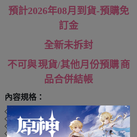
預計2026年08月到貨-預購免
訂金
全新未拆封
不可與
現貨
/
其他月份預購
商
品合併結帳
內容規格：
◇ 品牌：
GOOD SMILE COMPANY (GSC)
◇ 材質：塑膠、聚苯乙烯、聚乙烯、聚丙烯
◇ 外盒尺寸：. cm
◇ 年齡：4歲以上