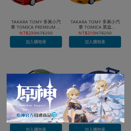
TAKARA TOMY 多美小汽
TAKARA TOMY 多美小汽
車 TOMICA PREMIUM 初
車 TOMICA 黑盒
回 #40 豐田 TOYOTA
PREMIUM #05 藍寶堅尼
NT$230
NT$250
NT$210
NT$250
MR2 紅色
MURCIELAGO 橘色
加入購物車
加入購物車
TAKARA TOMY 多美小汽
TAKARA TOMY 多美小汽
車 TOMICA 黑盒
車 無極限 PRM #06 玩命
PREMIUM #29 馬自達
關頭 日產 SKYLINE GT-R
NT$220
NT$250
NT$290
NT$350
SAVANNA RX-7
加入購物車
加入購物車