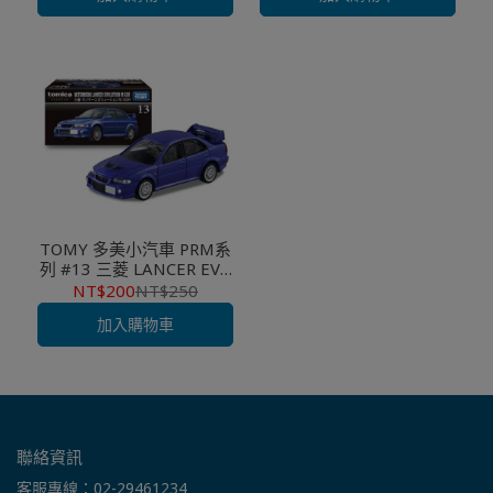
TOMY 多美小汽車 PRM系
列 #13 三菱 LANCER EVO
6 GSR 拉力賽車
NT$200
NT$250
加入購物車
聯絡資訊
客服專線：02-29461234