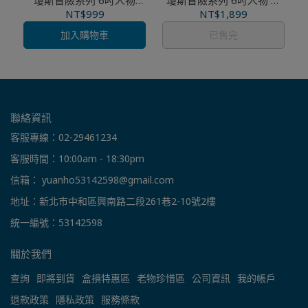
瓊斯冒險系列 6吋人物
瓊斯冒險系列 6吋人物 印
Walter Donovan
第安納瓊斯 Temple
NT$999
NT$1,899
Escape
加入購物車
已售完
聯絡資訊
客服專線：02-29461234
客服時間：10:00am - 18:30pm
信箱： yuanho53142598@gmail.com
地址：新北市中和區興南路二段261巷2-10號2樓
統一編號：53142598
關於我們
查詢
即將到貨
盒損特惠區
老物珍惜區
公司資訊
我的帳戶
退款政策
隱私政策
服務條款