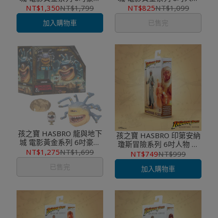
人物 驅逐獸 Displacer
特別版 崔斯特 DRIZZT
NT$1,350
NT$1,799
NT$825
NT$1,099
Beast
加入購物車
已售完
孩之寶 HASBRO 龍與地下
孩之寶 HASBRO 印第安納
城 電影黃金系列 6吋豪華
瓊斯冒險系列 6吋人物 印
人物 眼魔 大眼球
NT$1,275
NT$1,699
第安納瓊斯 (MAP ROOM)
NT$749
NT$999
XANATHAR
已售完
加入購物車